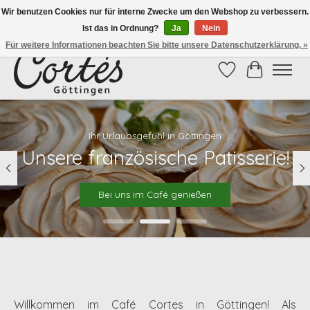
Wir benutzen Cookies nur für interne Zwecke um den Webshop zu verbessern.
Ist das in Ordnung?
Ja
Nein
Eines der besten Cafés Deutschlands!
Für weitere Informationen beachten Sie bitte unsere Datenschutzerklärung. »
Wunschzettel
Ihr Waren
Hero slideshow items
Ihr Urlaubsgefühl in Göttingen
Unsere französische Patisserie!
Bei uns im Café genießen
Willkommen im Café Cortes in Göttingen! Als