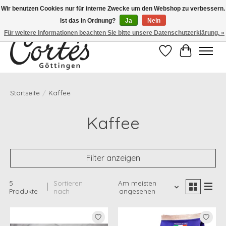
Wir benutzen Cookies nur für interne Zwecke um den Webshop zu verbessern.
Ist das in Ordnung?
Ja
Nein
Eines der besten Cafés Deutschlands!
Für weitere Informationen beachten Sie bitte unsere Datenschutzerklärung. »
Wunschzettel
Ihr Waren
Startseite
/
Kaffee
Kaffee
Filter anzeigen
5
Sortieren
Am meisten
Produkte
nach
angesehen