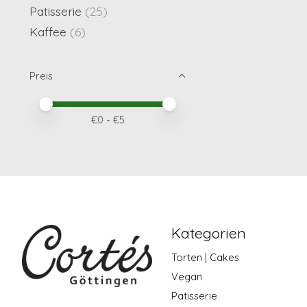
Patisserie
(25)
Kaffee
(6)
Preis
Preis – Mindestwert
Price maximum value
€
0
- €
5
Kategorien
Torten | Cakes
Vegan
Patisserie