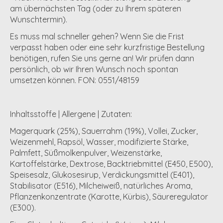
am
übernächsten Tag
(oder zu Ihrem späteren
Wunschtermin).
Es muss mal schneller gehen?
Wenn Sie die Frist
verpasst haben oder eine sehr kurzfristige Bestellung
benötigen,
rufen Sie uns gerne an!
Wir prüfen dann
persönlich, ob wir Ihren Wunsch noch spontan
umsetzen können. FON:
0551/48159
Inhaltsstoffe | Allergene | Zutaten:
Mager
quark
(25%),
Sauerrahm
(19%),
Vollei
, Zucker,
Weizen
mehl, Rapsöl, Wasser, modifizierte Stärke,
Palmfett, Süß
molken
pulver,
Weizen
stärke,
Kartoffelstärke, Dextrose, Backtriebmittel (E450, E500),
Speisesalz, Glukosesirup, Verdickungsmittel (E401),
Stabilisator (E516),
Milch
eiweiß, natürliches Aroma,
Pflanzenkonzentrate (Karotte, Kürbis), Säureregulator
(E300).