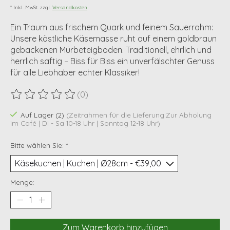
* Inkl. MwSt. zzgl.
Versandkosten
Ein Traum aus frischem Quark und feinem Sauerrahm:
Unsere köstliche Käsemasse ruht auf einem goldbraun
gebackenen Mürbeteigboden. Traditionell, ehrlich und
herrlich saftig – Biss für Biss ein unverfälschter Genuss
für alle Liebhaber echter Klassiker!
(0)
Die Bewertung dieses Produkts ist
0
von 5
Auf Lager (2)
(Zeitrahmen für die Lieferung:Zur Abholung
im Café | Di - Sa 10-18 Uhr | Sonntag 12-18 Uhr)
Bitte wählen Sie:
*
Menge:
Zum Warenkorb hinzufügen