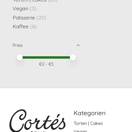
Vegan
(3)
Patisserie
(25)
Kaffee
(6)
Preis
Preis – Mindestwert
Price maximum value
€
0
- €
5
Kategorien
Torten | Cakes
Vegan