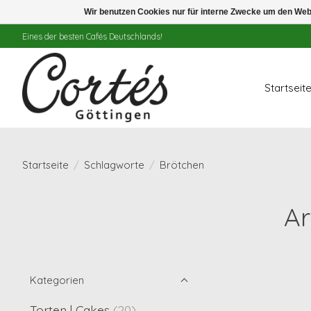
Wir benutzen Cookies nur für interne Zwecke um den Web
Eines der besten Cafés Deutschlands!
Startseit
Startseite
/
Schlagworte
/
Brötchen
Ar
Kategorien
Torten | Cakes
(20)