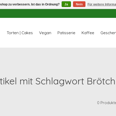
shop zu verbessern. Ist das in Ordnung?
Ja
Nein
Für weitere Inform
e
Torten | Cakes
Vegan
Patisserie
Kaffee
Geschen
tikel mit Schlagwort Brötc
0 Produkt