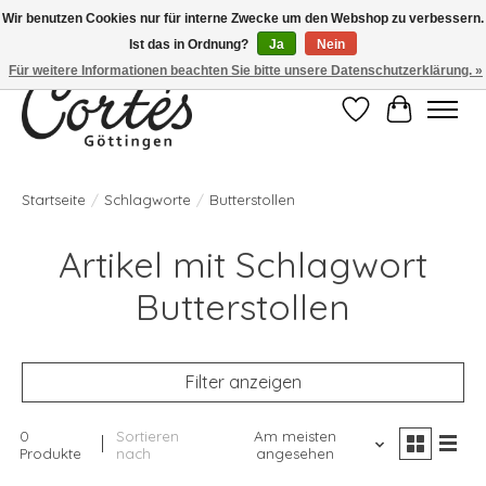
Wir benutzen Cookies nur für interne Zwecke um den Webshop zu verbessern.
Ist das in Ordnung?
Ja
Nein
Eines der besten Cafés Deutschlands!
Für weitere Informationen beachten Sie bitte unsere Datenschutzerklärung. »
Wunschzettel
Ihr Waren
Startseite
/
Schlagworte
/
Butterstollen
Artikel mit Schlagwort
Butterstollen
Filter anzeigen
0
Sortieren
Am meisten
Produkte
nach
angesehen