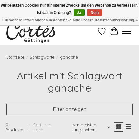
Wir benutzen Cookies nur für interne Zwecke um den Webshop zu verbessern.
Ist das in Ordnung?
Ja
Nein
Eines der besten Cafés Deutschlands!
Für weitere Informationen beachten Sie bitte unsere Datenschutzerklärung. »
Wunschzettel
Ihr Waren
Startseite
/
Schlagworte
/
ganache
Artikel mit Schlagwort
ganache
Filter anzeigen
0
Sortieren
Am meisten
Produkte
nach
angesehen