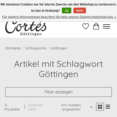
Wir benutzen Cookies nur für interne Zwecke um den Webshop zu verbessern.
Ist das in Ordnung?
Ja
Nein
Eines der besten Cafés Deutschlands!
Für weitere Informationen beachten Sie bitte unsere Datenschutzerklärung. »
Wunschzettel
Ihr Waren
Startseite
/
Schlagworte
/
Göttingen
Artikel mit Schlagwort
Göttingen
Filter anzeigen
0
Sortieren
Am meisten
Produkte
nach
angesehen