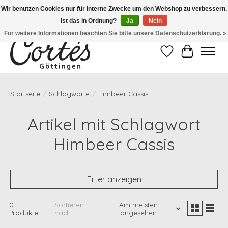
Wir benutzen Cookies nur für interne Zwecke um den Webshop zu verbessern.
Ist das in Ordnung?
Ja
Nein
Eines der besten Cafés Deutschlands!
Für weitere Informationen beachten Sie bitte unsere Datenschutzerklärung. »
Wunschzettel
Ihr Waren
Startseite
/
Schlagworte
/
Himbeer Cassis
Artikel mit Schlagwort
Himbeer Cassis
Filter anzeigen
0
Sortieren
Am meisten
Produkte
nach
angesehen