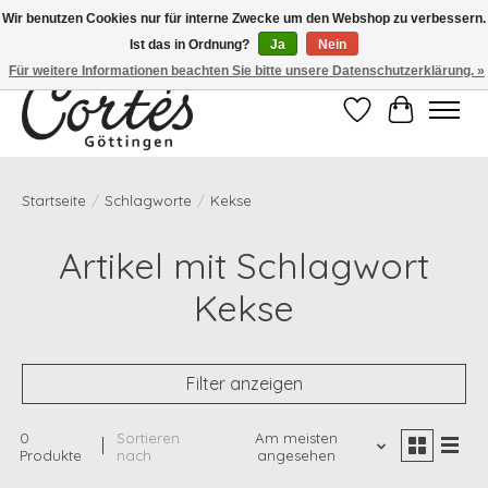
Wir benutzen Cookies nur für interne Zwecke um den Webshop zu verbessern.
Ist das in Ordnung?
Ja
Nein
Eines der besten Cafés Deutschlands!
Für weitere Informationen beachten Sie bitte unsere Datenschutzerklärung. »
Wunschzettel
Ihr Waren
Startseite
/
Schlagworte
/
Kekse
Artikel mit Schlagwort
Kekse
Filter anzeigen
0
Sortieren
Am meisten
Produkte
nach
angesehen