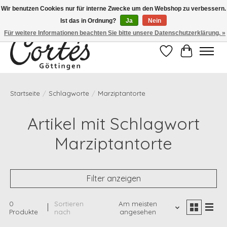
Wir benutzen Cookies nur für interne Zwecke um den Webshop zu verbessern.
Ist das in Ordnung?
Ja
Nein
Eines der besten Cafés Deutschlands!
Für weitere Informationen beachten Sie bitte unsere Datenschutzerklärung. »
Wunschzettel
Ihr Waren
Startseite
/
Schlagworte
/
Marziptantorte
Artikel mit Schlagwort
Marziptantorte
Filter anzeigen
0
Sortieren
Am meisten
Produkte
nach
angesehen