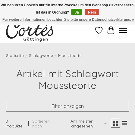
Wir benutzen Cookies nur für interne Zwecke um den Webshop zu verbessern.
Ist das in Ordnung?
Ja
Nein
Eines der besten Cafés Deutschlands!
Für weitere Informationen beachten Sie bitte unsere Datenschutzerklärung. »
Wunschzettel
Ihr Waren
Startseite
/
Schlagworte
/
Moussteorte
Artikel mit Schlagwort
Moussteorte
Filter anzeigen
0
Sortieren
Am meisten
Produkte
nach
angesehen