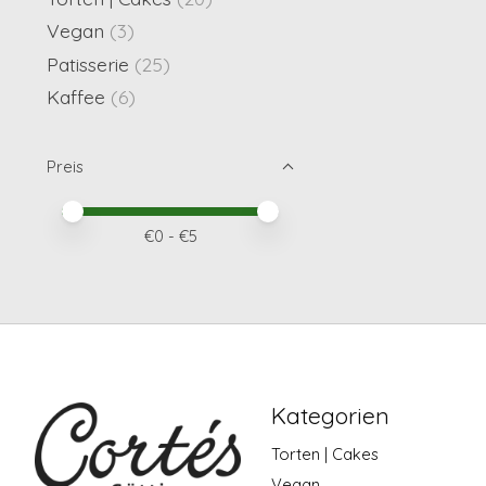
Vegan
(3)
Patisserie
(25)
Kaffee
(6)
Preis
Preis – Mindestwert
Price maximum value
€
0
- €
5
Kategorien
Torten | Cakes
Vegan