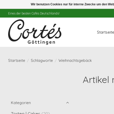
Wir benutzen Cookies nur für interne Zwecke um den Web
Eines der besten Cafés Deutschlands!
Startseit
Startseite
/
Schlagworte
/
Weihnachtsgebäck
Artike
Kategorien
Torten | Cakes
(20)