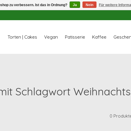
shop zu verbessern. Ist das in Ordnung?
Ja
Nein
Für weitere Inform
e
Torten | Cakes
Vegan
Patisserie
Kaffee
Geschen
l mit Schlagwort Weihnacht
0 Produkt