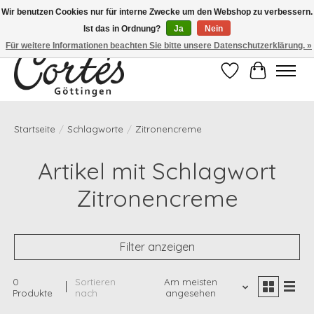
Wir benutzen Cookies nur für interne Zwecke um den Webshop zu verbessern.
Ist das in Ordnung?
Ja
Nein
Eines der besten Cafés Deutschlands!
Für weitere Informationen beachten Sie bitte unsere Datenschutzerklärung. »
Wunschzettel
Ihr Waren
Startseite
/
Schlagworte
/
Zitronencreme
Artikel mit Schlagwort
Zitronencreme
Filter anzeigen
0
Sortieren
Am meisten
Produkte
nach
angesehen