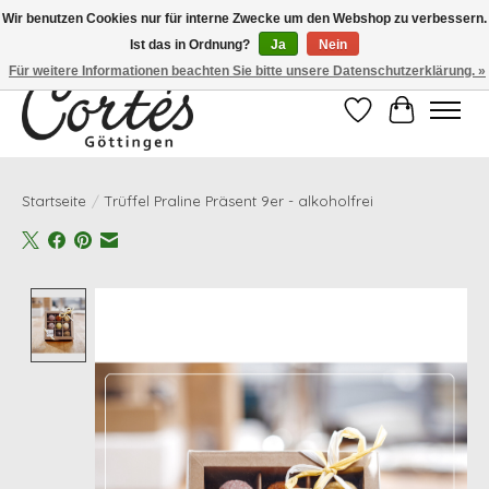
Wir benutzen Cookies nur für interne Zwecke um den Webshop zu verbessern.
Ist das in Ordnung?
Ja
Nein
Eines der besten Cafés Deutschlands!
Für weitere Informationen beachten Sie bitte unsere Datenschutzerklärung. »
Wunschzettel
Ihr Waren
Startseite
/
Trüffel Praline Präsent 9er - alkoholfrei
Product image slideshow Items