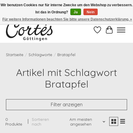
Wir benutzen Cookies nur für interne Zwecke um den Webshop zu verbessern.
Ist das in Ordnung?
Ja
Nein
Eines der besten Cafés Deutschlands!
Für weitere Informationen beachten Sie bitte unsere Datenschutzerklärung. »
Wunschzettel
Ihr Waren
Startseite
/
Schlagworte
/
Bratapfel
Artikel mit Schlagwort
Bratapfel
Filter anzeigen
0
Sortieren
Am meisten
Produkte
nach
angesehen