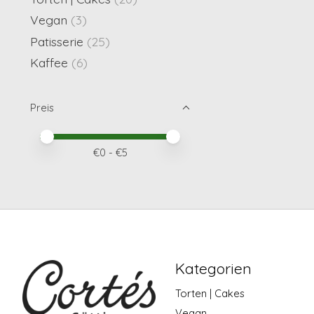
Vegan
(3)
Patisserie
(25)
Kaffee
(6)
Preis
Preis – Mindestwert
Price maximum value
€
0
- €
5
Kategorien
Torten | Cakes
Vegan