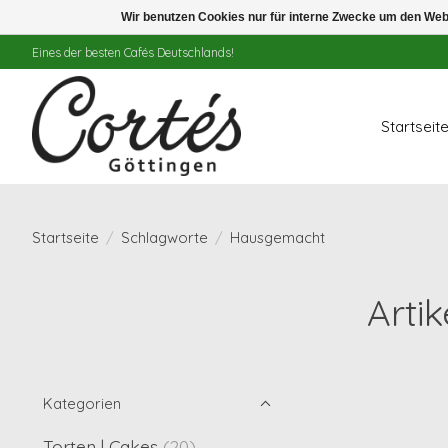
Wir benutzen Cookies nur für interne Zwecke um den Web
Eines der besten Cafés Deutschlands!
Startseit
Startseite
/
Schlagworte
/
Hausgemacht
Arti
Kategorien
Torten | Cakes
(20)