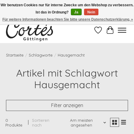
Wir benutzen Cookies nur für interne Zwecke um den Webshop zu verbessern.
Ist das in Ordnung?
Ja
Nein
Eines der besten Cafés Deutschlands!
Für weitere Informationen beachten Sie bitte unsere Datenschutzerklärung. »
Wunschzettel
Ihr Waren
Startseite
/
Schlagworte
/
Hausgemacht
Artikel mit Schlagwort
Hausgemacht
Filter anzeigen
0
Sortieren
Am meisten
Produkte
nach
angesehen