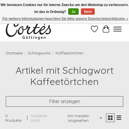
Wir benutzen Cookies nur für interne Zwecke um den Webshop zu verbessern.
Ist das in Ordnung?
Ja
Nein
Eines der besten Cafés Deutschlands!
Für weitere Informationen beachten Sie bitte unsere Datenschutzerklärung. »
Wunschzettel
Ihr Waren
Startseite
/
Schlagworte
/
Kaffeetörtchen
Artikel mit Schlagwort
Kaffeetörtchen
Filter anzeigen
0
Sortieren
Am meisten
Produkte
nach
angesehen