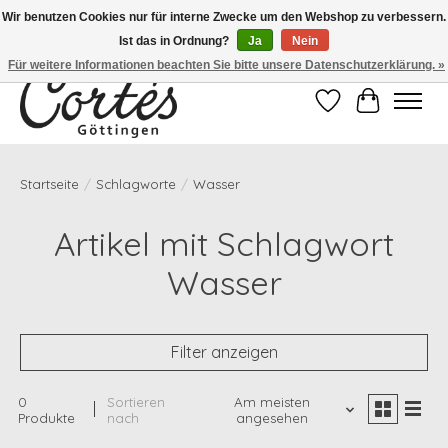
Wir benutzen Cookies nur für interne Zwecke um den Webshop zu verbessern.
Ist das in Ordnung?
Ja
Nein
Eines der besten Cafés Deutschlands!
Für weitere Informationen beachten Sie bitte unsere Datenschutzerklärung. »
Wunschzettel
Ihr Waren
Startseite
/
Schlagworte
/
Wasser
Artikel mit Schlagwort
Wasser
Filter anzeigen
0
Sortieren
Am meisten
Produkte
nach
angesehen